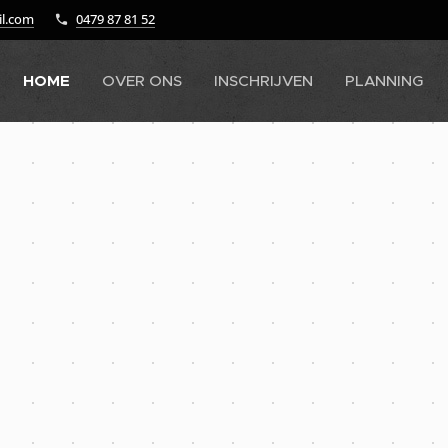
il.com
0479 87 81 52
HOME
OVER ONS
INSCHRIJVEN
PLANNING