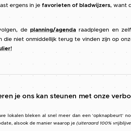
ast ergens in je
favorieten of bladwijzers
, want d
olgen, de
planning/agenda
raadplegen en zel
die niet onmiddellijk terug te vinden zijn op on
lier!
ren je ons kan steunen met onze verbo
e lokalen bleken al snel meer dan een 'opknapbeurt' no
update, alsook de manier waarop je
(uiteraard 100% vrijblijv