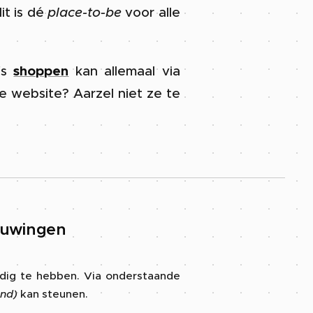
it is dé
place-to-be
voor alle
fs
shoppen
kan allemaal via
ze website? Aarzel niet ze te
uwingen 🏚️🏗️
dig te hebben. Via onderstaande
end)
kan steunen. 💌